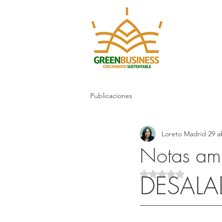
Publicaciones
Loreto Madrid
29 a
Notas am
Obtuvo NaN de 5 es
DESALA