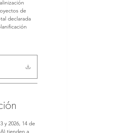
linización 
royectos de 
tal declarada 
anificación 
 
ción
3 y 2026, 14 de 
A) tienden a 