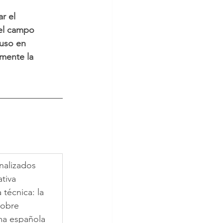
r el 
 el campo 
uso en 
amente la 
nalizados 
tiva 
técnica: la 
obre 
ma española 