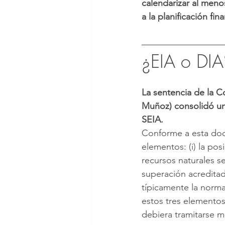
calendarizar al meno
a la planificación fin
¿EIA o DIA
La sentencia de la C
Muñoz) consolidó un t
SEIA. 
Conforme a esta doct
elementos: (i) la pos
recursos naturales sen
superación acreditad
típicamente la norm
estos tres elementos
debiera tramitarse 