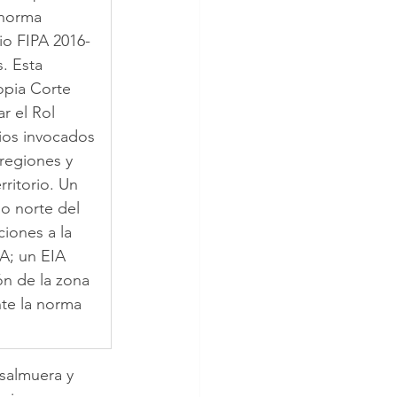
 norma 
dio FIPA 2016-
. Esta 
opia Corte 
r el Rol 
ios invocados 
 regiones y 
ritorio. Un 
o norte del 
iones a la 
A; un EIA 
n de la zona 
te la norma 
 salmuera y 