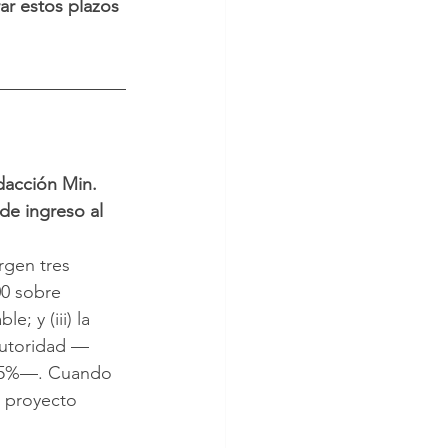
ar estos plazos 
dacción Min. 
de ingreso al 
rgen tres 
00 sobre 
; y (iii) la 
autoridad —
el 5%—. Cuando 
l proyecto 