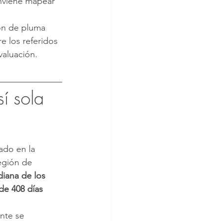
nviene mapear 
ón de pluma 
e los referidos 
valuación.
í sola 
ado en la 
egión de 
diana de los 
de 408 días 
nte se 