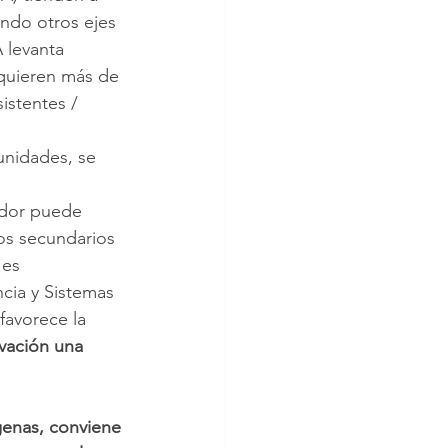
ndo otros ejes 
 levanta 
equieren más de 
istentes / 
unidades, se 
ador puede 
tos secundarios 
 es 
cia y Sistemas 
favorece la 
vación una 
enas, conviene 