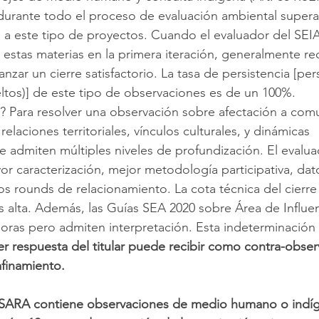
durante todo el proceso de evaluación ambiental supera
 a este tipo de proyectos. Cuando el evaluador del SEIA
estas materias en la primera iteración, generalmente r
zar un cierre satisfactorio. La tasa de persistencia [pers
eltos)] de este tipo de observaciones es de un 100%.
? Para resolver una observación sobre afectación a com
relaciones territoriales, vínculos culturales, y dinámicas 
 admiten múltiples niveles de profundización. El evalu
yor caracterización, mejor metodología participativa, da
os rounds de relacionamiento. La cota técnica del cierre
 alta. Además, las Guías SEA 2020 sobre Área de Influen
oras pero admiten interpretación. Esta indeterminación 
er respuesta del titular puede recibir como contra-obser
finamiento.
SARA contiene observaciones de medio humano o indíg