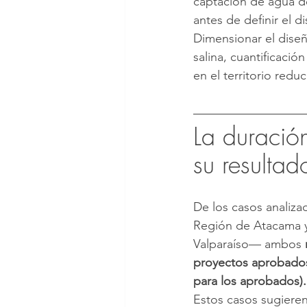
captación de agua de
antes de definir el d
Dimensionar el dise
salina, cuantificaci
en el territorio redu
La duración
su resultad
De los casos analiz
Región de Atacama y 
Valparaíso— ambos 
proyectos aprobados 
para los aprobados).
Estos casos sugiere