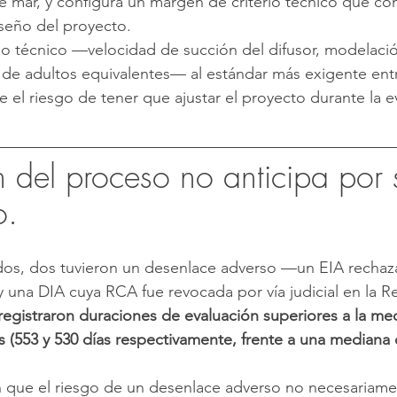
 mar, y configura un margen de criterio técnico que co
iseño del proyecto. 
ño técnico —velocidad de succión del difusor, modelaci
ón de adultos equivalentes— al estándar más exigente entr
ce el riesgo de tener que ajustar el proyecto durante la e
 del proceso no anticipa por s
o.
ados, dos tuvieron un desenlace adverso —un EIA rechaz
una DIA cuya RCA fue revocada por vía judicial en la R
registraron duraciones de evaluación superiores a la me
(553 y 530 días respectivamente, frente a una mediana 
 
n que el riesgo de un desenlace adverso no necesariame